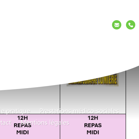
Contact
ie pratique
Prestations médico-sociales
tact
Mentions légales