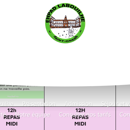
uilhe
Présentation
Admission
Séjour et v
ité
Notre équipe
Consulter nos tarifs
Con