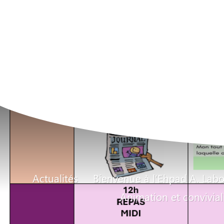
Actualités
Bienvenue à l’Ehpad A. Labo
Animation et convivial