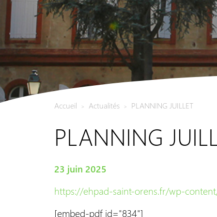
Accueil
Actualités
PLANNING JUILLET
>
>
PLANNING JUIL
23 juin 2025
https://ehpad-saint-orens.fr/wp-content
[embed-pdf id="834"]